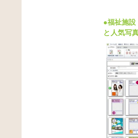
●福祉施
と人気写