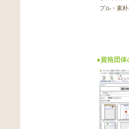
プル・素朴
●資格団