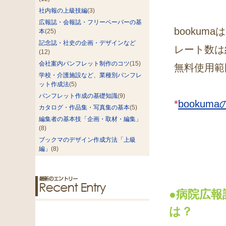
社内報の上級技編
(3)
広報誌・会報誌・フリーペーパーの基
booku
本
(25)
記念誌・社史の企画・デザインなど
レート数は
(12)
会社案内パンフレット制作のコツ
(15)
無料使用範
学校・介護施設など、業種別パンフレ
ット作成法
(5)
パンフレット作成の基礎知識
(9)
*
booku
カタログ・作品集・写真集の基本
(5)
編集者の基本技「企画・取材・編集」
(8)
ブックマのデザイン作成方法「上級
編」
(8)
●病院広
は？