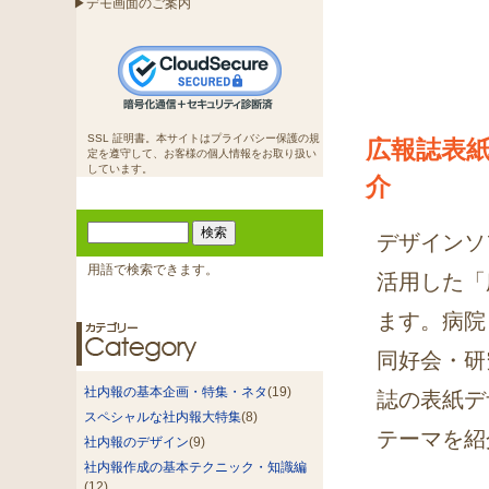
▶デモ画面のご案内
SSL 証明書。本サイトはプライバシー保護の規
広報誌表
定を遵守して、お客様の個人情報をお取り扱い
しています。
介
デザインソ
用語で検索できます。
活用した「
ます。病院
同好会・研
社内報の基本企画・特集・ネタ
(19)
誌の表紙デ
スペシャルな社内報大特集
(8)
テーマを紹
社内報のデザイン
(9)
社内報作成の基本テクニック・知識編
(12)