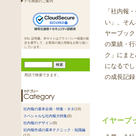
▶デモ画面のご案内
「社内報・
い」、そん
ヤーブック
SSL 証明書。本サイトはプライバシー保護の規
の業績・行
定を遵守して、お客様の個人情報をお取り扱い
しています。
ク」にまと
になるでし
用語で検索できます。
の成長記録
社内報の基本企画・特集・ネタ
(19)
スペシャルな社内報大特集
(8)
イヤーブ
社内報のデザイン
(9)
社内報作成の基本テクニック・知識編
(12)