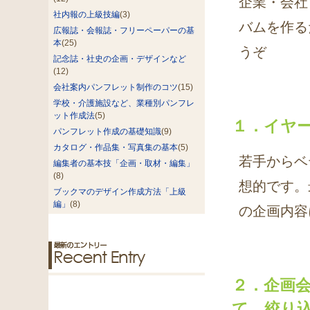
企業・会社
社内報の上級技編
(3)
バムを作る
広報誌・会報誌・フリーペーパーの基
本
(25)
うぞ
記念誌・社史の企画・デザインなど
(12)
会社案内パンフレット制作のコツ
(15)
学校・介護施設など、業種別パンフレ
ット作成法
(5)
１．イヤ
パンフレット作成の基礎知識
(9)
カタログ・作品集・写真集の基本
(5)
若手からベ
編集者の基本技「企画・取材・編集」
(8)
想的です。
ブックマのデザイン作成方法「上級
編」
(8)
の企画内容
２．企画
て、絞り