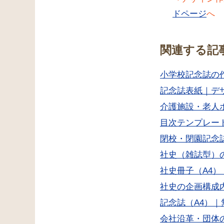
ドページ
へ
関連する記
小学校記念誌の
記念誌表紙｜デ
介護施設・老人
目次テンプレー
閉校・閉園記念
社史（雑誌型）
社史冊子（A4
社史の企画構成
記念誌（A4）
会社沿革・団体