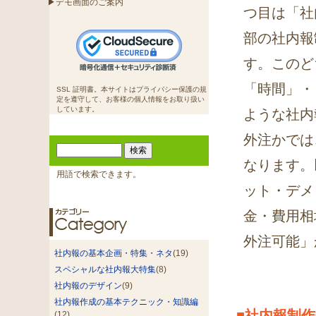
▶デモ画面のご案内
つ目は「社
部の社内報
す。このど
「時間」・
SSL 証明書。本サイトはプライバシー保護の規
定を遵守して、お客様の個人情報をお取り扱い
しています。
ような社内
外注かでは
なります。
用語で検索できます。
ット・デメ
金・費用相
外注可能」
社内報の基本企画・特集・ネタ
(19)
スペシャルな社内報大特集
(8)
社内報のデザイン
(9)
社内報作成の基本テクニック・知識編
■社内報制
(12)