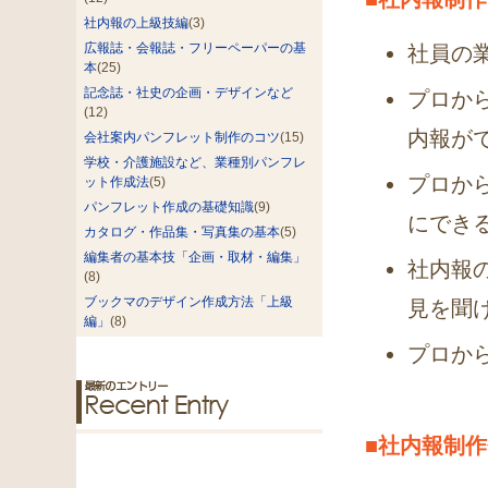
社内報の上級技編
(3)
広報誌・会報誌・フリーペーパーの基
社員の
本
(25)
記念誌・社史の企画・デザインなど
プロか
(12)
内報が
会社案内パンフレット制作のコツ
(15)
学校・介護施設など、業種別パンフレ
プロか
ット作成法
(5)
パンフレット作成の基礎知識
(9)
にでき
カタログ・作品集・写真集の基本
(5)
編集者の基本技「企画・取材・編集」
社内報
(8)
ブックマのデザイン作成方法「上級
見を聞
編」
(8)
プロか
■社内報制