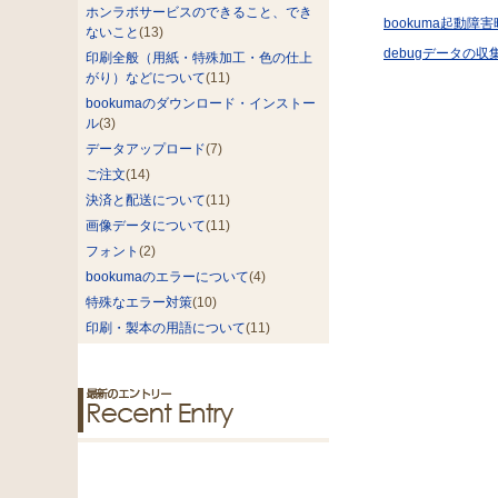
ホンラボサービスのできること、でき
bookuma起動障
ないこと
(13)
debugデータの収
印刷全般（用紙・特殊加工・色の仕上
がり）などについて
(11)
bookumaのダウンロード・インストー
ル
(3)
データアップロード
(7)
ご注文
(14)
決済と配送について
(11)
画像データについて
(11)
フォント
(2)
bookumaのエラーについて
(4)
特殊なエラー対策
(10)
印刷・製本の用語について
(11)