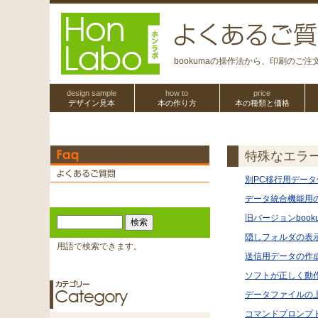
bookumaの操作法から、印刷のご
design sample
how to
price
デザイン見本
本の作り方
本の種類と価格
特殊なエラ
別PC移行用デー
データ統合機能用
旧バージョンboo
隠しフォルダの表
用語で検索できます。
送信用データの作
ソフトが正しく動
データファイルの
コマンドプロンプ