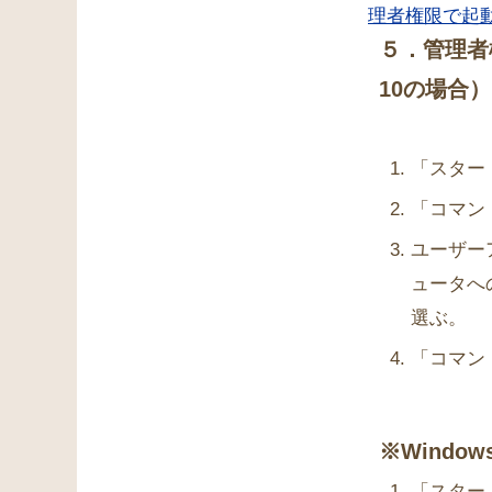
５．管理者
10の場合
「スター
「コマン
ユーザー
ュータへ
選ぶ。
「コマン
※Windo
「スター