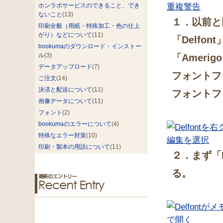
ホンラボサービスのできること、でき
ないこと
(13)
１．以前と
印刷全般（用紙・特殊加工・色の仕上
がり）などについて
(11)
「Delf
bookumaのダウンロード・インストー
ル
(3)
「Amer
データアップロード
(7)
フォントフ
ご注文
(14)
決済と配送について
(11)
フォントフ
画像データについて
(11)
フォント
(2)
bookumaのエラーについて
(4)
特殊なエラー対策
(10)
印刷・製本の用語について
(11)
２．まず「
る。