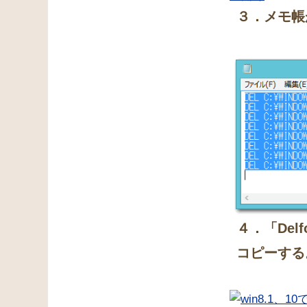
３．メモ帳
４．「Del
コピーする