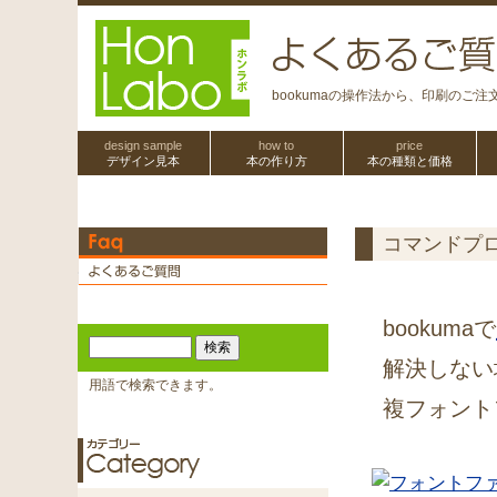
bookumaの操作法から、印刷のご
design sample
how to
price
デザイン見本
本の作り方
本の種類と価格
コマンドプ
bookumaで
解決しない
用語で検索できます。
複フォント