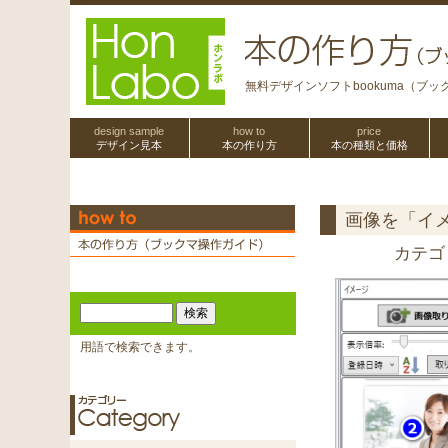
無料デザインソフトbookuma（ブ
design sample
how to
price
デザイン見本
本の作り方
本の種類と価格
画像を「イ
カテゴ
用語で検索できます。