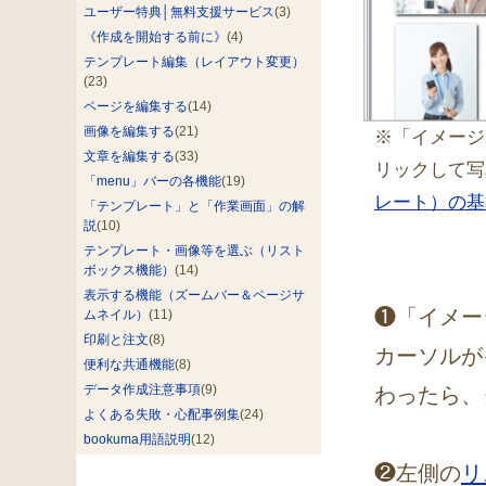
ユーザー特典│無料支援サービス
(3)
《作成を開始する前に》
(4)
テンプレート編集（レイアウト変更）
(23)
ページを編集する
(14)
画像を編集する
(21)
※「イメージ
文章を編集する
(33)
リックして写
「menu」バーの各機能
(19)
レート）の基
「テンプレート」と「作業画面」の解
説
(10)
テンプレート・画像等を選ぶ（リスト
ボックス機能）
(14)
表示する機能（ズームバー＆ページサ
❶「イメー
ムネイル）
(11)
印刷と注文
(8)
カーソルが
便利な共通機能
(8)
データ作成注意事項
(9)
わったら、
よくある失敗・心配事例集
(24)
bookuma用語説明
(12)
❷左側の
リ