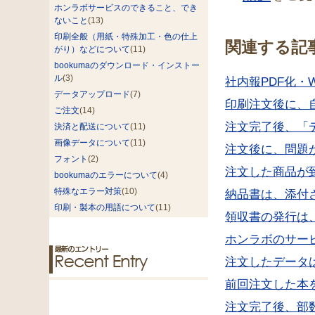
ホンラボサービスのできること、でき
ないこと
(13)
印刷全般（用紙・特殊加工・色の仕上
関連する記
がり）などについて
(11)
bookumaのダウンロード・インストー
ル
(3)
社内報PDF化・
データアップロード
(7)
印刷注文後に、
ご注文
(14)
注文完了後、「
決済と配送について
(11)
画像データについて
(11)
注文後に、問題
フォント
(2)
注文した商品が
bookumaのエラーについて
(4)
特殊なエラー対策
(10)
納品書は、添付
印刷・製本の用語について
(11)
領収書の発行は
ホンラボのサー
注文したデータ
前回注文した本
注文完了後、部