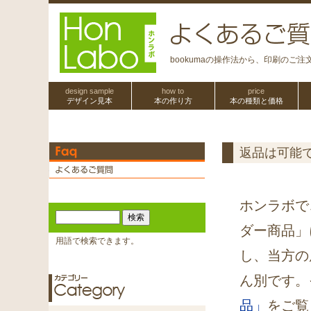
bookumaの操作法から、印刷のご
design sample
how to
price
デザイン見本
本の作り方
本の種類と価格
返品は可能
ホンラボで
ダー商品」
用語で検索できます。
し、当方の
ん別です。
品」
をご覧