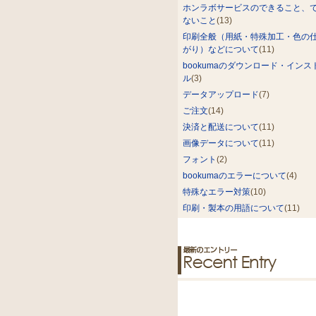
ホンラボサービスのできること、
ないこと
(13)
印刷全般（用紙・特殊加工・色の
がり）などについて
(11)
bookumaのダウンロード・インス
ル
(3)
データアップロード
(7)
ご注文
(14)
決済と配送について
(11)
画像データについて
(11)
フォント
(2)
bookumaのエラーについて
(4)
特殊なエラー対策
(10)
印刷・製本の用語について
(11)