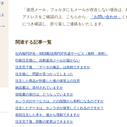
でき
「迷惑メール」フォルダにもメールが存在しない場合は、
仕上
アドレスをご確認の上、こちらから、
「お問い合わせ」
く
につき確認し、折り返しご連絡をいたします。
トー
関連する記事一覧
社内報PDF化・WEB配信用PDF作成サービス（無料・有料）
印刷注文後に、自動返信メールが届かない
注文完了後、「データの修正」は依頼できますか
注文後に、問題が見つかってしまった
注文した商品が到着した後の保管上の注意
納品書は、添付されていますか
領収書の発行は、どうなっていますか
ホンラボのサービスは、どの段階から有料になるのですか
注文したデータは、ホンラボが保管してくれるのですか？
前回注文した本を、後から増刷できますか
注文完了後、部数の変更はできますか