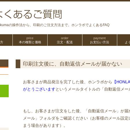
ookumaの操作法から、印刷のご注文方法まで。ホンラボでよくあるFAQ
price
order
payment
方
本の種類と価格
注文・配送
お支払い方法
よ
印刷注文後に、自動返信メールが届かない
お客さまが商品発注を完了した後、ホンラボから
【HONL
がとうございます
というメールタイトルの「自動返信メー
もし、お客さまが注文をした後、「自動返信メール」が届
メール」フォルダをご確認ください（お客様のメール設定
まう場合があります）。