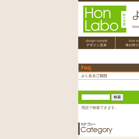
b
design sample
how to
デザイン見本
本の作り
用語で検索できます。