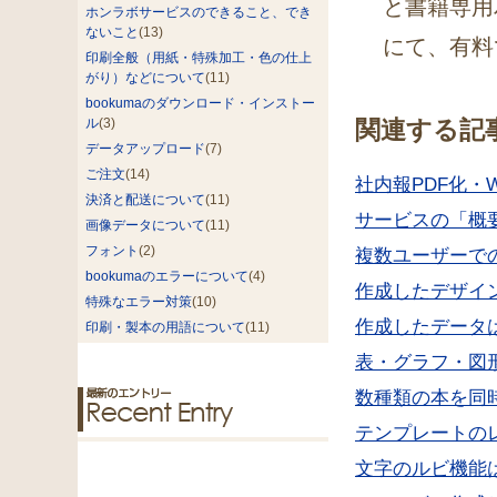
と書籍専用
ホンラボサービスのできること、でき
ないこと
(13)
にて、有料
印刷全般（用紙・特殊加工・色の仕上
がり）などについて
(11)
bookumaのダウンロード・インストー
ル
(3)
関連する記
データアップロード
(7)
ご注文
(14)
社内報PDF化・
決済と配送について
(11)
サービスの「概
画像データについて
(11)
フォント
(2)
複数ユーザーで
bookumaのエラーについて
(4)
作成したデザイ
特殊なエラー対策
(10)
作成したデータ
印刷・製本の用語について
(11)
表・グラフ・図
数種類の本を同
テンプレートの
文字のルビ機能