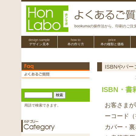
bookumaの操作法から、印刷のご
design sample
how to
price
デザイン見本
本の作り方
本の種類と価格
ISBNやバ
ISBN・
お客さまが
用語で検索できます。
ーコード（
カバー・裏