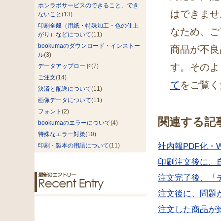
ホンラボサービスのできること、でき
はできませ
ないこと
(13)
印刷全般（用紙・特殊加工・色の仕上
なため、ご
がり）などについて
(11)
bookumaのダウンロード・インストー
商品が不良
ル
(3)
す。そのよ
データアップロード
(7)
ご注文
(14)
て
をご覧く
決済と配送について
(11)
画像データについて
(11)
フォント
(2)
関連する記
bookumaのエラーについて
(4)
特殊なエラー対策
(10)
社内報PDF化・
印刷・製本の用語について
(11)
印刷注文後に、
注文完了後、「
注文後に、問題
注文した商品が