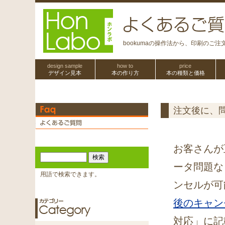
bookumaの操作法から、印刷のご
design sample
how to
price
デザイン見本
本の作り方
本の種類と価格
注文後に、
お客さんが
ータ問題な
用語で検索できます。
ンセルが可
後のキャン
対応」に記