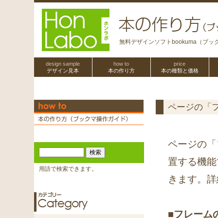
無料デザインソフトbookuma（ブ
design sample
how to
price
デザイン見本
本の作り方
本の種類と価格
ページの「
ページの「
置する機能
用語で検索できます。
きます。詳
■フレーム