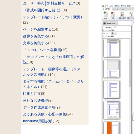
ユーザー特典│無料支援サービス
(3)
《作成を開始する前に》
(4)
テンプレート編集（レイアウト変更）
(23)
ページを編集する
(14)
画像を編集する
(21)
文章を編集する
(33)
「menu」バーの各機能
(19)
「テンプレート」と「作業画面」の解
説
(10)
テンプレート・画像等を選ぶ（リスト
ボックス機能）
(14)
表示する機能（ズームバー＆ページサ
ムネイル）
(11)
印刷と注文
(8)
便利な共通機能
(8)
データ作成注意事項
(9)
よくある失敗・心配事例集
(24)
bookuma用語説明
(12)