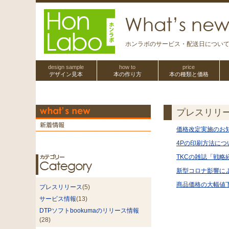
ホンラボのサービス・配送日につい
design sample
how to
price
デザイン見本
本の作り方
本の種類と価格
プレスリリ
価格改定実施のお
4Pの印刷方法につ
TKCの雑誌「戦略
新型コロナ影響によ
商品価格の大幅値下げ
プレスリリース
(5)
サービス情報
(13)
DTPソフトbookumaのリリース情報
(28)