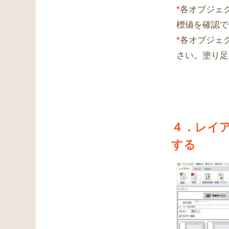
*
各オブジェ
標値を確認で
*
各オブジェ
さい。塗り足
４．レイ
する