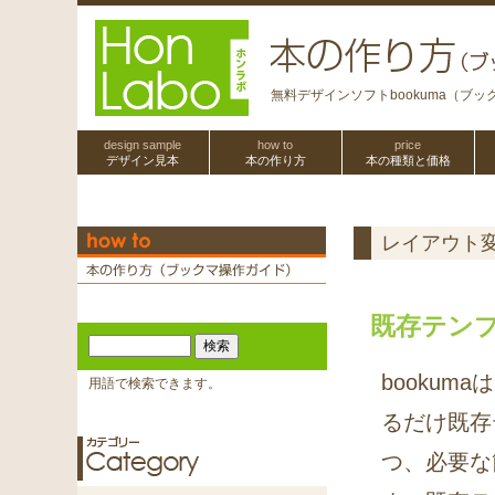
無料デザインソフトbookuma（ブ
design sample
how to
price
デザイン見本
本の作り方
本の種類と価格
レイアウト
既存テン
booku
用語で検索できます。
るだけ既存
つ、必要な