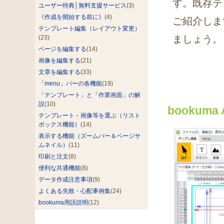
す。既存テ
ユーザー特典│無料支援サービス
(3)
《作成を開始する前に》
(4)
ご紹介しま
テンプレート編集（レイアウト変更）
ましょう。
(23)
ページを編集する
(14)
画像を編集する
(21)
文章を編集する
(33)
「menu」バーの各機能
(19)
「テンプレート」と「作業画面」の解
説
(10)
booku
テンプレート・画像等を選ぶ（リスト
ボックス機能）
(14)
表示する機能（ズームバー＆ページサ
ムネイル）
(11)
印刷と注文
(8)
便利な共通機能
(8)
データ作成注意事項
(9)
よくある失敗・心配事例集
(24)
bookuma用語説明
(12)